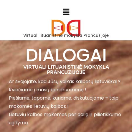
Virtuali lituanistinė mokykla Prancūzijoje
DIALOGAI
VIRTUALI LITUANISTINĖ MOKYKLA
PRANCŪZIJOJE
Ar svajojate, kad Jūsų vaikas kalbėtų lietuviškai ?
Kviečiame į mūsų bendruomenę !
Piešiame, tapome, kuriame, diskutuojame – taip
mokomės lietuvių kalbos !
Lietuvių kalbos mokomės per dailę ir pilietiškumo
ugdymą.