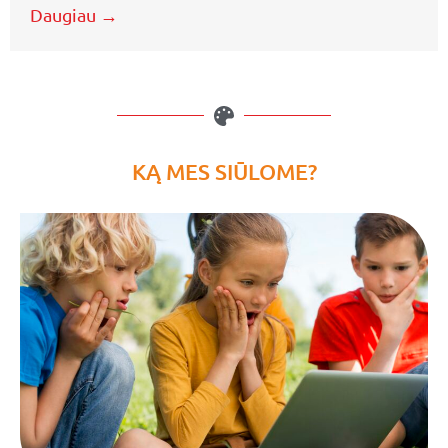
Daugiau →
KĄ MES SIŪLOME?