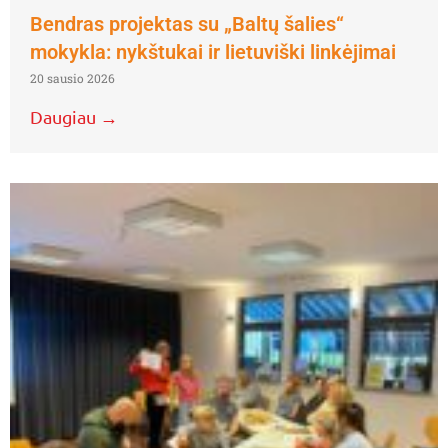
Bendras projektas su „Baltų šalies“
mokykla: nykštukai ir lietuviški linkėjimai
20 sausio 2026
Daugiau →