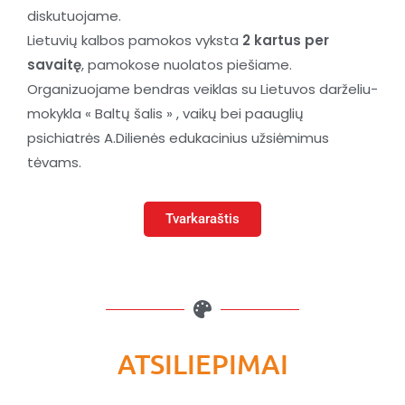
diskutuojame.
Lietuvių kalbos pamokos vyksta
2 kartus per
savaitę
, pamokose nuolatos piešiame.
Organizuojame bendras veiklas su Lietuvos darželiu-
mokykla « Baltų šalis » , vaikų bei paauglių
psichiatrės A.Dilienės edukacinius užsiėmimus
tėvams.
Tvarkaraštis
ATSILIEPIMAI