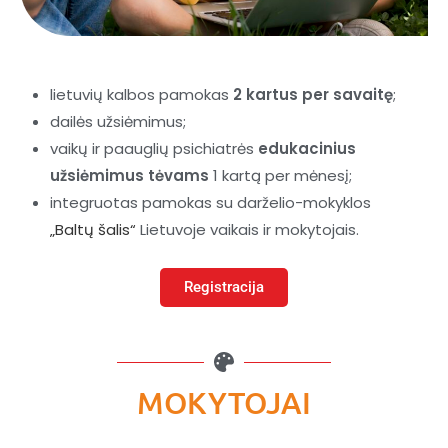
lietuvių kalbos pamokas
2 kartus per savaitę
;
dailės užsiėmimus;
vaikų ir paauglių psichiatrės
edukacinius
užsiėmimus tėvams
1 kartą per mėnesį;
integruotas pamokas su darželio-mokyklos
„Baltų šalis“
Lietuvoje vaikais ir mokytojais.
Registracija
MOKYTOJAI