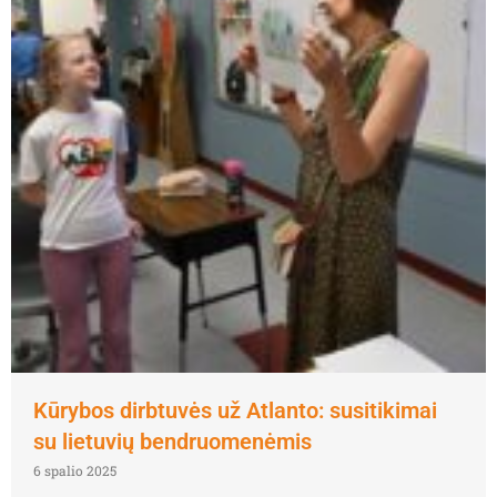
Kūrybos dirbtuvės už Atlanto: susitikimai
su lietuvių bendruomenėmis
6 spalio 2025