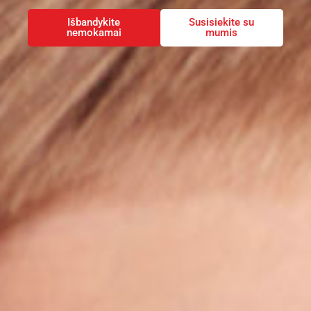
Išbandykite
Susisiekite su
nemokamai
mumis