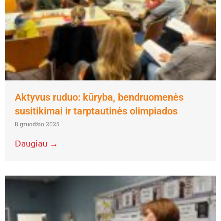
Aktyvus ruduo: kūryba, bendruomenės
susitikimai ir tarptautinės olimpiados
8 gruodžio 2025
Daugiau →