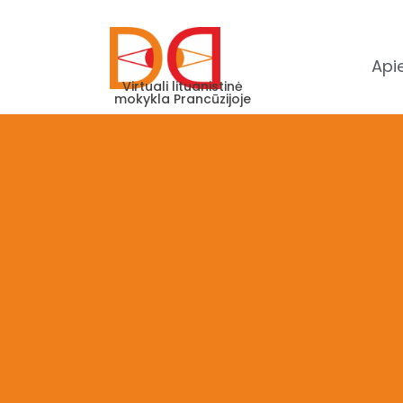
Api
Virtuali lituanistinė
mokykla Prancūzijoje