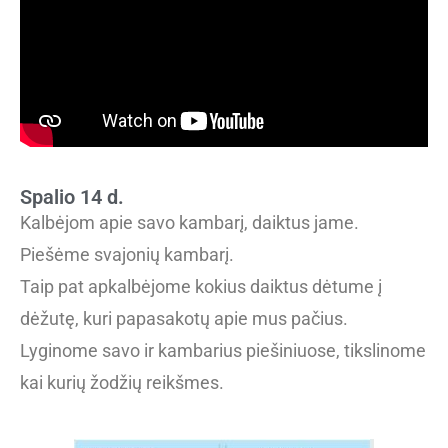
Spalio 14 d.
Kalbėjom apie savo kambarį, daiktus jame.
Piešėme svajonių kambarį.
Taip pat apkalbėjome kokius daiktus dėtume į
dėžutę, kuri papasakotų apie mus pačius.
Lyginome savo ir kambarius piešiniuose, tikslinome
kai kurių žodžių reikšmes.