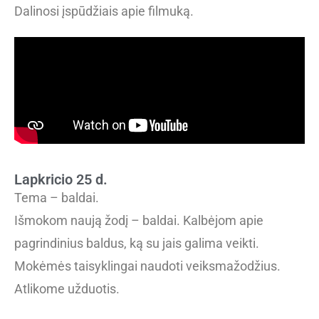
Dalinosi įspūdžiais apie filmuką.
Lapkricio 25 d.
Tema – baldai.
Išmokom naują žodį – baldai. Kalbėjom apie
pagrindinius baldus, ką su jais galima veikti.
Mokėmės taisyklingai naudoti veiksmažodžius.
Atlikome užduotis.