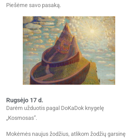
Piešėme savo pasaką.
Rugsėjo 17 d.
Darėm užduotis pagal DoKaDok knygelę
„Kosmosas”.
Mokėmės naujus žodžius, atlikom žodžių garsinę