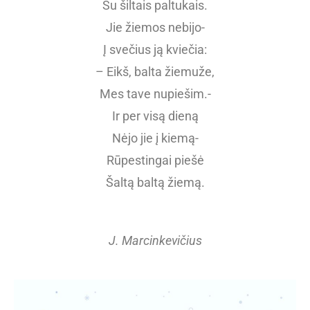
Su šiltais paltukais.
Jie žiemos nebijo-
Į svečius ją kviečia:
– Eikš, balta žiemuže,
Mes tave nupiešim.-
Ir per visą dieną
Nėjo jie į kiemą-
Rūpestingai piešė
Šaltą baltą žiemą.
J. Marcinkevičius