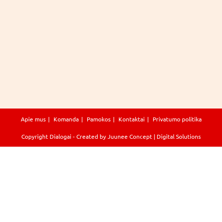
Apie mus
Komanda
Pamokos
Kontaktai
Privatumo politika
Copyright
Dialogai
- Created by
Juunee Concept | Digital Solutions