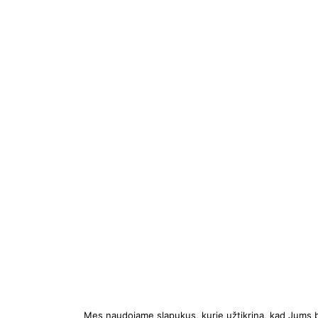
Mes naudojame slapukus, kurie užtikrina, kad Jums bus