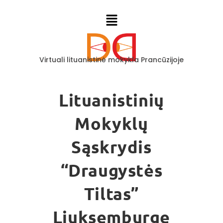
Virtuali lituanistinė mokykla Prancūzijoje
Lituanistinių
Mokyklų
Sąskrydis
“Draugystės
Tiltas”
Liuksemburge