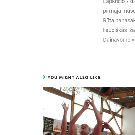
Lapkričio 7 d
pirmąja mūs
Rūta papasak
liaudiškas ža
Dainavome vi
YOU MIGHT ALSO LIKE