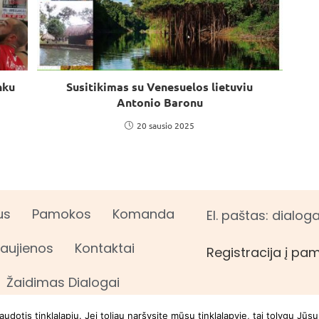
nku
Susitikimas su Venesuelos lietuviu
Antonio Baronu
20 sausio 2025
us
Pamokos
Komanda
El. paštas: dial
aujienos
Kontaktai
Registracija į pa
Žaidimas Dialogai
otis tinklalapiu. Jei toliau naršysite mūsų tinklalapyje, tai tolygu Jūs