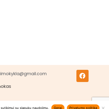
ogaimokykla@gmail.com
mokas
ų sutikimui su slapukų naudojimu.
Gerai
Privatumo politika