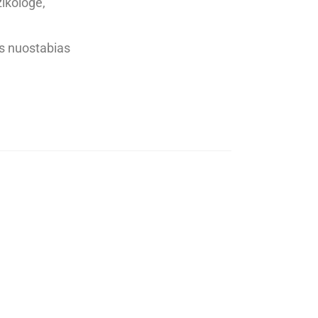
zikologe,
ms nuostabias