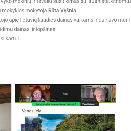
. vyko mokinių ir tėvelių susitikimas su lituaniste, etnomu
ų mokyklos mokytoja
Rūta Vyšnia
.
ojo apie lietuvių liaudies dainas vaikams ir dainavo mu
idimų dainas ir lopšines.
si kartu!