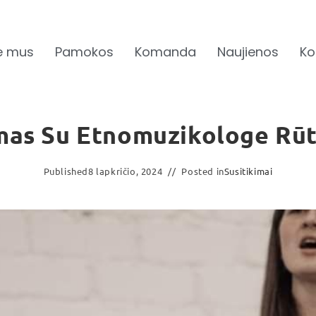
e mus
Pamokos
Komanda
Naujienos
Ko
imas Su Etnomuzikologe Rūt
Published
8 lapkričio, 2024
Posted in
Susitikimai