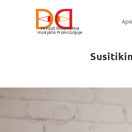
Api
Virtuali lituanistinė
mokykla Prancūzijoje
Susitik